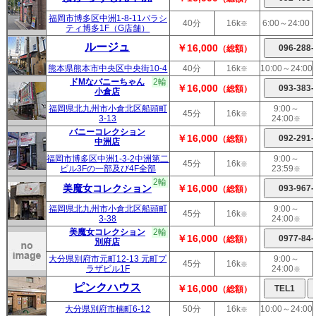
福岡市博多区中洲1-8-11パラシ
40分
16k
6:00～24:00
※
ティ博多1F（G店舗）
ルージュ
￥16,000
（総額）
熊本県熊本市中央区中央街10-4
40分
16k
10:00～24:00
※
ドMなバニーちゃん
2輪
￥16,000
（総額）
小倉店
福岡県北九州市小倉北区船頭町
9:00～
45分
16k
※
3-13
24:00
※
バニーコレクション
￥16,000
（総額）
中洲店
福岡市博多区中洲1-3-2中洲第二
9:00～
45分
16k
※
ビル3Fの一部及び4F全部
23:59
※
2輪
美魔女コレクション
￥16,000
（総額）
福岡県北九州市小倉北区船頭町
9:00～
45分
16k
※
3-38
24:00
※
美魔女コレクション
2輪
￥16,000
（総額）
別府店
大分県別府市元町12-13 元町プ
9:00～
45分
16k
※
ラザビル1F
24:00
※
ピンクハウス
￥16,000
（総額）
大分県別府市楠町6-12
50分
16k
10:00～24:00
※