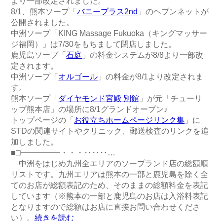
より一部改定されました。
8/1、熊本ソープ「
バニープラス2nd
」のヘブンネットが
公開されました。
中洲ソープ「KING Massage Fukuoka（キングマッサー
ジ福岡）」は7/30をもちまして閉店しました。
鹿児島ソープ「
石庭
」の料金システムが8/8より一部改
定されます。
中洲ソープ「
オルゴール
」の料金が8/1より改定されま
す。
熊本ソープ「
ダイヤモンド宮殿 別館
」が元「チューリ
ップ熊本店」の場所に8/1グランドオープン♪
トップページの「
お役立ちホームページリンク集
」に
STDの関連サイトやクリニック、郵送検査のリンクを追
加しました。
■□━━━━━・・・‥‥‥…
中洲をはじめ九州全エリアのソープランド店の総額順
リストです。九州エリアは熊本の一部と鹿児島を除く全
てのお店が総額表記のため、そのままの総額料金を表記
しています（※熊本の一部と鹿児島のお店は入浴料表記
となりますので総額はお店に直接お問い合わせくださ
い）。
続きを読む