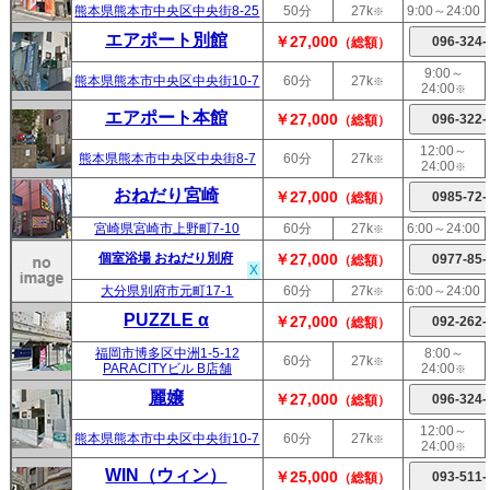
熊本県熊本市中央区中央街8-25
50分
27k
9:00～24:00
※
エアポート別館
￥27,000
（総額）
9:00～
熊本県熊本市中央区中央街10-7
60分
27k
※
24:00
※
エアポート本館
￥27,000
（総額）
12:00～
熊本県熊本市中央区中央街8-7
60分
27k
※
24:00
※
おねだり宮崎
￥27,000
（総額）
宮崎県宮崎市上野町7-10
60分
27k
6:00～24:00
※
個室浴場 おねだり別府
￥27,000
（総額）
X
大分県別府市元町17-1
60分
27k
6:00～24:00
※
PUZZLE α
￥27,000
（総額）
福岡市博多区中洲1-5-12
8:00～
60分
27k
※
PARACITYビル B店舗
24:00
※
麗嬢
￥27,000
（総額）
12:00～
熊本県熊本市中央区中央街10-7
60分
27k
※
24:00
※
WIN（ウィン）
￥25,000
（総額）