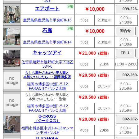
589
24:00
※
2輪
エアポート
￥10,000
9:00～
鹿児島県鹿児島市甲突町8-16
50分
21k位
※
24:00
※
2輪
石庭
￥10,000
9:00～
鹿児島県鹿児島市甲突町8-14
50分
21k位
※
24:00
※
キャッツアイ
￥21,000
（総額）
佐賀県嬉野市嬉野町大字下宿乙
60分
21k
11:00～24:00
※
584-6
もしも満たされたい美人妻と
￥20,500
（総額）
本気で○○したら･･･福岡博多店
福岡市博多区中洲1-5-12
6:00～
60分
20.5k
※
PARACITYビル D店舗
23:59
※
もしも満たされたい美人妻と
￥20,500
（総額）
本気で○○したら･･･別館
福岡市博多区中洲1-5-12
6:00～
60分
20.5k
※
PARACITYビル C店舗
23:59
※
G-CROSS
￥20,000
（総額）
（ジークロス）
福岡市博多区中洲1-4-13マンマ
6:00～
40分
20k
※
ン中洲ビル1F
24:00
※
EL KYARA＆