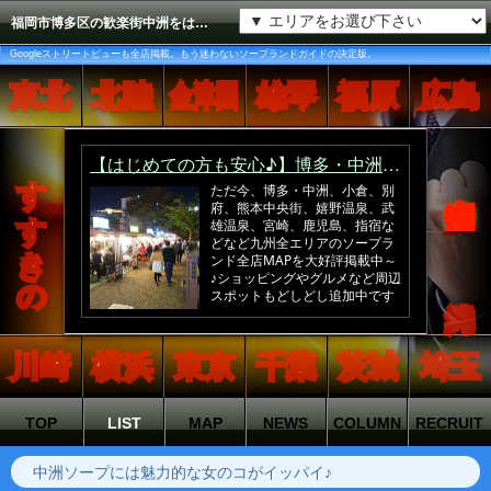
福岡市博多区の歓楽街中洲をはじめ九州エリア全てのソープランド店を料金別に紹介。九州ソープの全てが分かります。
Googleストリートビューも全店掲載。もう迷わないソープランドガイドの決定版。
東北
北陸
金津園
雄琴
福原
広島
すすきの
中洲
沖縄
川崎
横浜
東京
千葉
茨城
埼玉
TOP
LIST
MAP
NEWS
COLUMN
RECRUIT
中洲ソープには魅力的な女のコがイッパイ♪