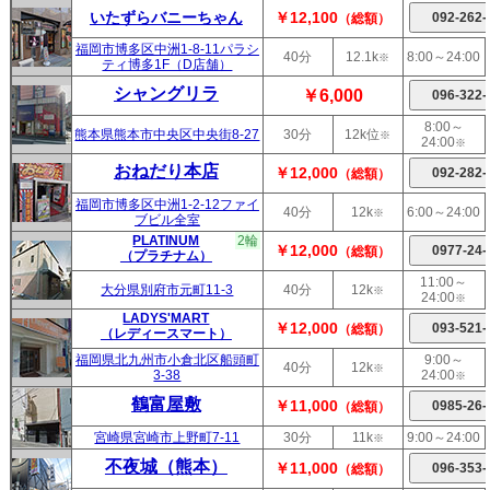
いたずらバニーちゃん
￥12,100
（総額）
福岡市博多区中洲1-8-11パラシ
40分
12.1k
8:00～24:00
※
ティ博多1F（D店舗）
シャングリラ
￥6,000
8:00～
熊本県熊本市中央区中央街8-27
30分
12k位
※
24:00
※
おねだり本店
￥12,000
（総額）
福岡市博多区中洲1-2-12ファイ
40分
12k
6:00～24:00
※
ブビル全室
PLATINUM
2輪
￥12,000
（総額）
（プラチナム）
11:00～
大分県別府市元町11-3
40分
12k
※
24:00
※
LADYS'MART
￥12,000
（総額）
（レディースマート）
福岡県北九州市小倉北区船頭町
9:00～
40分
12k
※
3-38
24:00
※
鶴富屋敷
￥11,000
（総額）
宮崎県宮崎市上野町7-11
30分
11k
9:00～24:00
※
不夜城（熊本）
￥11,000
（総額）