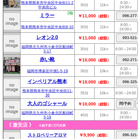
熊本県熊本市中央区中央街11-2
8:30～
30分
11k
※
中央街ビル
24:00
※
2輪
ミラー
￥11,000
（総額）
8:00～
熊本県熊本市中央区中央街8-10
30分
11k
※
24:00
※
レオン2.0
￥11,000
（総額）
福岡県北九州市小倉北区船頭町
30分
11k
6:00～24:00
※
3-17
赤い靴
￥10,000
（総額）
6:30～
福岡市博多区中洲1-5-19
30分
10k
※
24:00
※
インペリアル熊本
￥10,000
（総額）
熊本県熊本市中央区中央街11-
35分
10k
8:00～24:00
※
36
大人のゴシャール
￥10,000
（総額）
福岡県北九州市小倉北区船頭町
9:00～
40分
10k
※
3-18
24:00
※
《 激安店 》
※総予算1万円未満
ストロベリーアロマ
￥9,900
（総額）