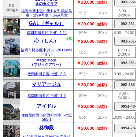
￥20,000
（総額）
金の玉クラブ
福岡市博多区中洲1-4-5 1階A号
6:00～
50分
20k
※
室・2階A号室・3階A号室
24:00
※
GAL（ギャル）
￥20,000
（総額）
福岡市博多区中洲1-4-11
50分
20k
8:00～24:00
※
2輪
心（しん）
￥20,000
（総額）
福岡市博多区中洲1-8-20 H-one
10:00～
50分
20k
※
ビル5F
24:00
※
Magic Hour
￥20,000
（総額）
（マジックアワー）
福岡市博多区中洲1-3-8
50分
20k
9:00～24:00
※
マリアージュ
￥20,000
（総額）
9:00～
福岡市博多区中洲1-4-6
50分
20k
※
24:00
※
アイドル
￥20,000
（総額）
佐賀県嬉野市嬉野町大字下宿乙
60分
20k
10:00～24:00
※
565-1
葵御殿
￥20,000
（総額）
佐賀県武雄市武雄町大字武雄