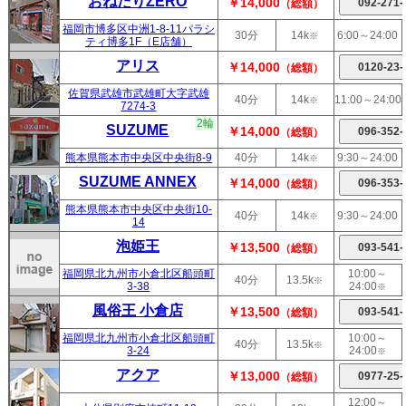
おねだりZERO
￥14,000
（総額）
福岡市博多区中洲1-8-11パラシ
30分
14k
6:00～24:00
※
ティ博多1F（E店舗）
アリス
￥14,000
（総額）
佐賀県武雄市武雄町大字武雄
40分
14k
11:00～24:00
※
7274-3
2輪
SUZUME
￥14,000
（総額）
熊本県熊本市中央区中央街8-9
40分
14k
9:30～24:00
※
SUZUME ANNEX
￥14,000
（総額）
熊本県熊本市中央区中央街10-
40分
14k
9:30～24:00
※
14
泡姫王
￥13,500
（総額）
福岡県北九州市小倉北区船頭町
10:00～
40分
13.5k
※
3-38
24:00
※
風俗王 小倉店
￥13,500
（総額）
福岡県北九州市小倉北区船頭町
10:00～
40分
13.5k
※
3-24
24:00
※
アクア
￥13,000
（総額）
12:00～