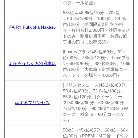
ロフィール参照）
58k位→48.8k位/70分、70k位
→60.8k位/90分、100k位→88.8k
位/120分（期間限定割引後の料
FAIRY Fukuoka Nakasu
金・各指名料2,000円・対応キャス
トのみ・割引併用不可・お遊び終
了後の口コミ投稿必須）
[Luxuryプラン]48k位/60分、62k
位/90分、76k位/120分、[Luxeプラ
よかろうもん♨別府本店
ン]58k位/60分、82k位/90分、106k
位/120分（大車輪・逆大車輪コー
ス・フリーの場合－4,000円）
[プリンセスコース]46.2k位/60分、
59.4k位/80分、72.6k位/100分、
85.8k位/120分、[クイーンコー
恋するプリンセス
ス]50.6k位/60分、63.8k位/80分、
77k位/100分、90.2k位/120分（W
コース・料金×2・60分コースか
ら）
56k位→45k位/65分、68k位→60k
位/90分（PREMIUM二輪・イベン