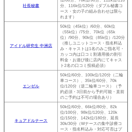
社長秘書
分、116k位/120分（ダブル秘書コ
ース・女の子の組み合わせは限ら
れます）
50k位（45k位）/60分、60k位
（55k位）/75分、70k位（65k
位）/90分、90k位（85k位）/120分
（推しユニットコース・指名料込
アイドル研究生 中洲店
み・キャストは1名のみご指名可・
カッコ内は口コミ割適用後の割引
料金・お遊び後に店内にてキャス
ト2名の口コミ投稿必須）
50k位/60分、100k位/120分（二輪
車コース）、35k位/60分、70k
エンゼル
位/120分（逆二輪車コース）（予
約必須・3日前から予約可能・直前
のご予約は不可の場合あり）
50k位/60分、66k位/80分、82k
位/100分、98k位/120分、120k
位/150分、142k位/180分、延長
キュアドルナース
30k/30分（Wナースの集中診療コ
ース・指名料込み・対応可否はプ