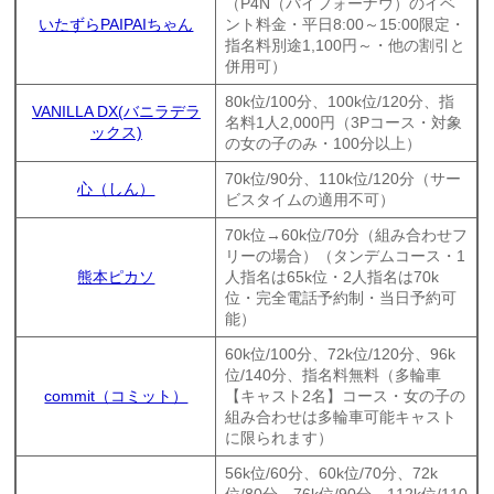
（P4N（パイフォーナウ）のイベ
いたずらPAIPAIちゃん
ント料金・平日8:00～15:00限定・
指名料別途1,100円～・他の割引と
併用可）
80k位/100分、100k位/120分、指
VANILLA DX(バニラデラ
名料1人2,000円（3Pコース・対象
ックス)
の女の子のみ・100分以上）
70k位/90分、110k位/120分（サー
心（しん）
ビスタイムの適用不可）
70k位→60k位/70分（組み合わせフ
リーの場合）（タンデムコース・1
熊本ピカソ
人指名は65k位・2人指名は70k
位・完全電話予約制・当日予約可
能）
60k位/100分、72k位/120分、96k
位/140分、指名料無料（多輪車
commit（コミット）
【キャスト2名】コース・女の子の
組み合わせは多輪車可能キャスト
に限られます）
56k位/60分、60k位/70分、72k
位/80分、76k位/90分、112k位/110