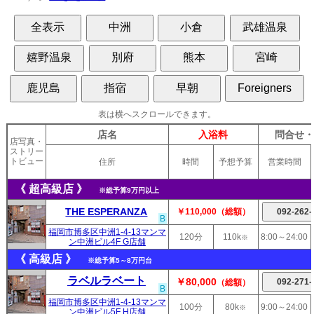
表は横へスクロールできます。
店名
入浴料
問合せ
店写真・
ストリー
トビュー
住所
時間
予想予算
営業時間
《 超高級店 》
※総予算9万円以上
THE ESPERANZA
￥110,000
（総額）
B
福岡市博多区中洲1-4-13マンマ
120分
110k
8:00～24:00
※
ン中洲ビル4F G店舗
《 高級店 》
※総予算5～8万円台
ラベルラベート
￥80,000
（総額）
B
福岡市博多区中洲1-4-13マンマ
100分
80k
9:00～24:00
※
ン中洲ビル5F H店舗