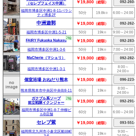
￥19,800
（総額）
（セレブフェイス中洲）
福岡市博多区中洲1-8-11パラシ
50分
19.8k
6:00～24:00
※
ティ博多2F
中洲遊郭
￥19,000
（総額）
福岡市博多区中洲1-5-21
50分
19k
9:00～24:00
※
2輪
FAIRY Fukuoka Nakasu
￥19,000
（総額）
福岡市博多区中洲1-3-6
50分
19k
7:00～24:00
※
MaCherie（マシェリ）
￥19,000
（総額）
8:00～
福岡市博多区中洲1-3-1
50分
19k
※
24:00
※
個室浴場 おねだり熊本
￥19,000
（総額）
8:00～
熊本県熊本市中央区中央街8-11
60分
19k
※
24:00
※
ガクブル系ソープ
2輪
￥19,000
（総額）
前立戦隊イクンジャー
福岡市博多区中洲1-8-7 仲柳ビ
60分
19k
6:00～24:00
※
ルB店舗
セレブ紫
￥19,000
（総額）
福岡県北九州市小倉北区船頭町
9:00～
60分
19k
※
3-6
24:00
※