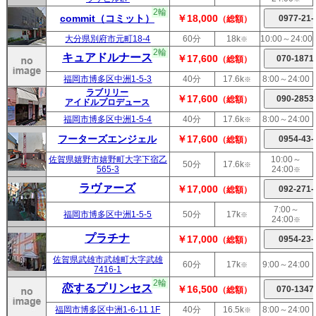
2輪
commit（コミット）
￥18,000
（総額）
大分県別府市元町18-4
60分
18k
10:00～24:00
※
2輪
キュアドルナース
￥17,600
（総額）
福岡市博多区中洲1-5-3
40分
17.6k
8:00～24:00
※
ラブリリー
￥17,600
（総額）
アイドルプロデュース
福岡市博多区中洲1-5-4
40分
17.6k
8:00～24:00
※
フーターズエンジェル
￥17,600
（総額）
佐賀県嬉野市嬉野町大字下宿乙
10:00～
50分
17.6k
※
565-3
24:00
※
ラヴァーズ
￥17,000
（総額）
7:00～
福岡市博多区中洲1-5-5
50分
17k
※
24:00
※
プラチナ
￥17,000
（総額）
佐賀県武雄市武雄町大字武雄
60分
17k
9:00～24:00
※
7416-1
2輪
恋するプリンセス
￥16,500
（総額）
福岡市博多区中洲1-6-11 1F
40分
16.5k
8:00～24:00
※