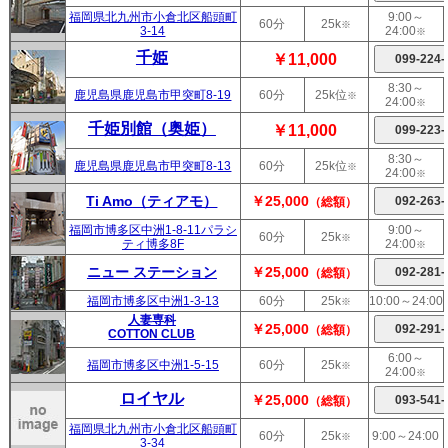
福岡県北九州市小倉北区船頭町
9:00～
60分
25k
※
3-14
24:00
※
千姫
￥11,000
8:30～
鹿児島県鹿児島市甲突町8-19
60分
25k位
※
24:00
※
千姫別館（奥姫）
￥11,000
8:30～
鹿児島県鹿児島市甲突町8-13
60分
25k位
※
24:00
※
Ti Amo（ティアモ）
￥25,000
（総額）
福岡市博多区中洲1-8-11パラシ
9:00～
60分
25k
※
ティ博多8F
24:00
※
ニュー ステーション
￥25,000
（総額）
福岡市博多区中洲1-3-13
60分
25k
10:00～24:00
※
人妻専科
￥25,000
（総額）
COTTON CLUB
6:00～
福岡市博多区中洲1-5-15
60分
25k
※
24:00
※
ロイヤル
￥25,000
（総額）
福岡県北九州市小倉北区船頭町
60分
25k
9:00～24:00
※
3-34