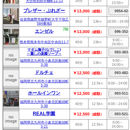
大分県別府市楠町11-13
30分
13k
※
23:59
※
ブレザー・ぶれざー
￥13,000
（総額）
佐賀県嬉野市嬉野町大字下宿乙
30分
13k
10:00～24:00
※
584番地5
2輪
エンゼル
￥13,000
（総額）
9:00～
熊本県熊本市中央区中央街11-7
40分
13k
※
24:00
※
マダム撫子(なでしこ)
￥13,000
（総額）
～麗しの楽園ソープ～
福岡県北九州市小倉北区船頭町
9:00～
40分
13k
※
3-38
24:00
※
ドルチェ
￥12,500
（総額）
福岡県北九州市小倉北区船頭町
40分
12.5k
9:00～24:00
※
3-39
ホールインワン
￥12,500
（総額）
福岡県北九州市小倉北区船頭町
40分
12.5k
8:00～24:00
※
3-38
REAL学園
￥12,500
（総額）
福岡県北九州市小倉北区船頭町
6:00～
40分
12.5k
※
3-21
24:00
※