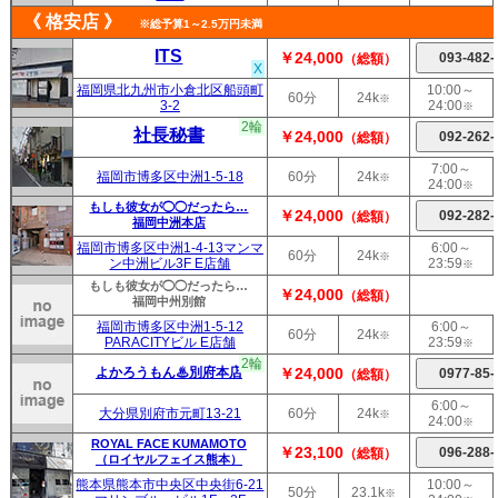
《 格安店 》
※総予算1～2.5万円未満
ITS
￥24,000
（総額）
X
福岡県北九州市小倉北区船頭町
10:00～
60分
24k
※
3-2
24:00
※
2輪
社長秘書
￥24,000
（総額）
7:00～
福岡市博多区中洲1-5-18
60分
24k
※
24:00
※
もしも彼女が◯◯だったら…
￥24,000
（総額）
福岡中洲本店
福岡市博多区中洲1-4-13マンマ
6:00～
60分
24k
※
ン中洲ビル3F E店舗
23:59
※
もしも彼女が◯◯だったら…
￥24,000
（総額）
福岡中州別館
福岡市博多区中洲1-5-12
6:00～
60分
24k
※
PARACITYビル E店舗
23:59
※
2輪
よかろうもん♨別府本店
￥24,000
（総額）
6:00～
大分県別府市元町13-21
60分
24k
※
24:00
※
ROYAL FACE KUMAMOTO
￥23,100
（総額）
（ロイヤルフェイス熊本）
熊本県熊本市中央区中央街6-21
10:00～
50分
23.1k
※