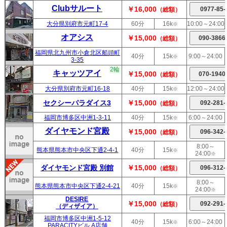
Clubサルート
￥16,000
（総額）
大分県別府市元町17-4
60分
16k
10:00～24:00
※
オアシス
￥15,000
（総額）
福岡県北九州市小倉北区船頭町
40分
15k
9:00～24:00
※
3-35
2輪
キャッツアイ
￥15,000
（総額）
大分県別府市元町16-18
40分
15k
12:00～24:00
※
セクシーパラダイス3
￥15,000
（総額）
福岡市博多区中洲1-3-11
40分
15k
6:00～24:00
※
ダイヤモンド宮殿
￥15,000
（総額）
8:00～
熊本県熊本市中央区下通2-4-1
40分
15k
※
24:00
※
ダイヤモンド宮殿 別館
￥15,000
（総額）
8:00～
熊本県熊本市中央区下通2-4-21
40分
15k
※
24:00
※
DESIRE
￥15,000
（総額）
（ディザイア）
福岡市博多区中洲1-5-12
40分
15k
6:00～24:00
※
PARACITYビル A店舗