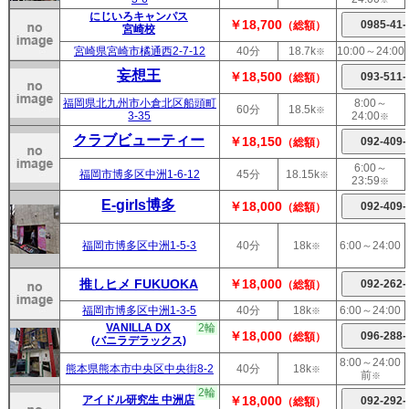
にじいろキャンパス
￥18,700
（総額）
宮崎校
宮崎県宮崎市橘通西2-7-12
40分
18.7k
10:00～24:00
※
妄想王
￥18,500
（総額）
福岡県北九州市小倉北区船頭町
8:00～
60分
18.5k
※
3-35
24:00
※
クラブビューティー
￥18,150
（総額）
6:00～
福岡市博多区中洲1-6-12
45分
18.15k
※
23:59
※
E-girls博多
￥18,000
（総額）
福岡市博多区中洲1-5-3
40分
18k
6:00～24:00
※
推しヒメ FUKUOKA
￥18,000
（総額）
福岡市博多区中洲1-3-5
40分
18k
6:00～24:00
※
VANILLA DX
2輪
￥18,000
（総額）
(バニラデラックス)
8:00～24:00
熊本県熊本市中央区中央街8-2
40分
18k
※
前
※
2輪
アイドル研究生 中洲店
￥18,000
（総額）