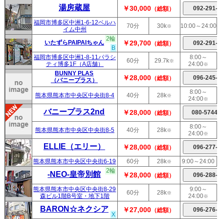
湯房蔵屋
￥30,000
（総額）
福岡市博多区中洲1-6-12ベルハ
70分
30k
10:00～24:00
※
イム中州
2輪
いたずらPAIPAIちゃん
￥29,700
（総額）
B
福岡市博多区中洲1-8-11パラシ
8:00～
60分
29.7k
※
ティ博多1F（A店舗）
24:00
※
BUNNY PLAS
￥28,000
（総額）
（バニープラス）
8:00～
熊本県熊本市中央区中央街8-4
40分
28k
※
24:00
※
バニープラス2nd
￥28,000
（総額）
8:00～
熊本県熊本市中央区中央街8-5
40分
28k
※
24:00
※
ELLIE（エリー）
￥28,000
（総額）
熊本県熊本市中央区中央街6-19
60分
28k
9:00～24:00
※
2輪
-NEO-皇帝別館
￥28,000
（総額）
熊本県熊本市中央区中央街8-29
9:00～
60分
28k
※
森ビル1階B号室・地下1階
24:00
※
BARON☆ネクシア
￥27,000
（総額）
X