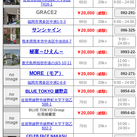
60分
20k
9:00～24:00
※
7416-1
GRACE2
￥20,000
（総額）
福岡市博多区中洲1-5-3
60分
20k
6:00～24:00
※
サンシャイン
￥20,000
（総額）
9:00～
熊本県熊本市中央区中央街8-7
60分
20k
※
24:00
※
秘宴～ひえん～
￥20,000
（総額）
12:00～
鹿児島県指宿市湯の浜5-10-11
60分
20k
※
24:00
※
MORE（モア）
￥20,000
（総額）
福岡市博多区中洲1-6-8
60分
20k
9:00～24:00
※
BLUE TOKYO 嬉野店
￥20,000
（総額）
佐賀県嬉野市嬉野町大字下宿乙
10:00～
70分
20k
※
588-1
24:00
※
BLUE TOKYO Group
￥20,000
（総額）
社長秘書室
佐賀県嬉野市嬉野町大字下宿乙
10:00～
70分
20k
※
602-2
24:00
※
CELEB FACE NAKASU