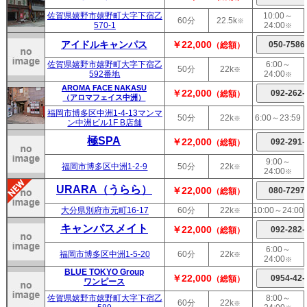
佐賀県嬉野市嬉野町大字下宿乙
10:00～
60分
22.5k
※
570-1
24:00
※
アイドルキャンパス
￥22,000
（総額）
佐賀県嬉野市嬉野町大字下宿乙
6:00～
50分
22k
※
592番地
24:00
※
AROMA FACE NAKASU
￥22,000
（総額）
（アロマフェイス中洲）
福岡市博多区中洲1-4-13マンマ
50分
22k
6:00～23:59
※
ン中洲ビル1F B店舗
極SPA
￥22,000
（総額）
9:00～
福岡市博多区中洲1-2-9
50分
22k
※
24:00
※
URARA（うらら）
￥22,000
（総額）
大分県別府市元町16-17
60分
22k
10:00～24:00
※
キャンパスメイト
￥22,000
（総額）
6:00～
福岡市博多区中洲1-5-20
60分
22k
※
24:00
※
BLUE TOKYO Group
￥22,000
（総額）
ワンピース
佐賀県嬉野市嬉野町大字下宿乙
8:00～
60分
22k
※