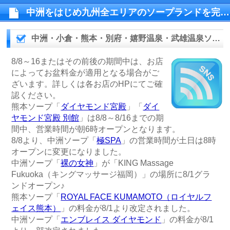
中洲をはじめ九州全エリアのソープランドを完全網羅！
中洲・小倉・熊本・別府・嬉野温泉・武雄温泉ソープランドリスト（2026年8/8現在）
8/8～16またはその前後の期間中は、お店
によってお盆料金が適用となる場合がご
ざいます。詳しくは各お店のHPにてご確
認ください。
熊本ソープ「
ダイヤモンド宮殿
」「
ダイ
ヤモンド宮殿 別館
」は8/8～8/16までの期
間中、営業時間が朝6時オープンとなります。
8/8より、中洲ソープ「
極SPA
」の営業時間が土日は8時
オープンに変更になりました。
中洲ソープ「
裸の女神
」が「KING Massage
Fukuoka（キングマッサージ福岡）」の場所に8/1グラ
ンドオープン♪
熊本ソープ「
ROYAL FACE KUMAMOTO（ロイヤルフ
ェイス熊本）
」の料金が8/1より改定されました。
中洲ソープ「
エンブレイス ダイヤモンド
」の料金が8/1