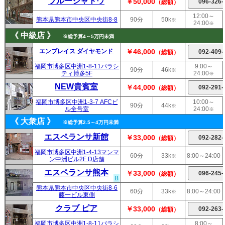
ブルーシャトウ
￥50,000
（総額）
12:00～
熊本県熊本市中央区中央街8-8
90分
50k
※
24:00
※
《 中級店 》
※総予算4～5万円未満
エンブレイス ダイヤモンド
￥46,000
（総額）
福岡市博多区中洲1-8-11パラシ
9:00～
90分
46k
※
ティ博多5F
24:00
※
NEW貴賓室
￥44,000
（総額）
福岡市博多区中洲1-3-7 AFCビ
10:00～
90分
44k
※
ル全号室
24:00
※
《 大衆店 》
※総予算2.5～4万円未満
エスペランサ新館
￥33,000
（総額）
福岡市博多区中洲1-4-13マンマ
60分
33k
8:00～24:00
※
ン中洲ビル2F D店舗
エスペランサ熊本
￥33,000
（総額）
B
熊本県熊本市中央区中央街8-6
60分
33k
8:00～24:00
※
藤一ビル東側
クラブ ピア
￥33,000
（総額）
福岡市博多区中洲1-8-11パラシ
8:00～