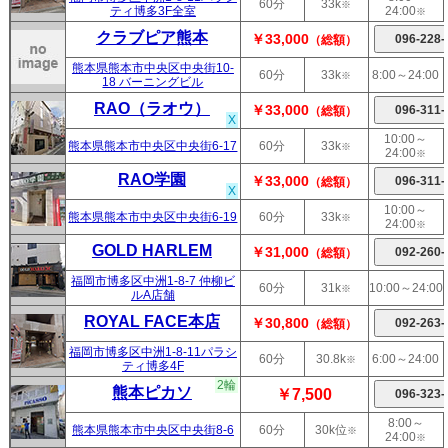
60分
33k
※
ティ博多3F全室
24:00
※
クラブピア熊本
￥33,000
（総額）
熊本県熊本市中央区中央街10-
60分
33k
8:00～24:00
※
18 バーニングビル
RAO（ラオウ）
￥33,000
（総額）
X
10:00～
熊本県熊本市中央区中央街6-17
60分
33k
※
24:00
※
RAO学園
￥33,000
（総額）
X
10:00～
熊本県熊本市中央区中央街6-19
60分
33k
※
24:00
※
GOLD HARLEM
￥31,000
（総額）
福岡市博多区中洲1-8-7 仲柳ビ
60分
31k
10:00～24:00
※
ルA店舗
ROYAL FACE本店
￥30,800
（総額）
福岡市博多区中洲1-8-11パラシ
60分
30.8k
6:00～24:00
※
ティ博多4F
2輪
熊本ピカソ
￥7,500
8:00～
熊本県熊本市中央区中央街8-6
60分
30k位
※
24:00
※