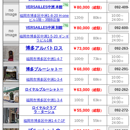
2輪
VERSAILLES中洲 本館
￥80,000
（総額）
福岡市博多区中洲1-8-20 H-one
10:00～
120分
80k
※
ビル1階～3階B店舗
24:00
※
2輪
VERSAILLES中洲 別館
￥80,000
（総額）
福岡市博多区中洲1-5-20 ギンギ
10:00～
120分
80k
※
ラビル1棟
24:00
※
博多アルバトロス
￥73,000
（総額）
10:00～
福岡市博多区中洲1-4-7
100分
73k
※
24:00
※
博多ブルーシャトー
￥68,000
（総額）
10:00～
福岡市博多区中洲1-3-4
100分
68k
※
24:00
※
ロイヤルブルーシャトー
￥63,000
（総額）
10:00～
福岡市博多区中洲1-3-4
100分
63k
※
24:00
※
ロイヤルクラブ
￥55,000
（総額）
ラ・ターシュ
10:00～
福岡市博多区中洲1-4-7-1F
100分
55k
※
24:00
※