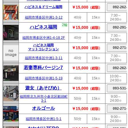
ハピネス＆ドリーム福岡
￥15,000
（総額）
7:30～
福岡市博多区中洲1-3-12
40分
15k
※
24:00
※
2輪
ハピネス福岡
￥15,000
（総額）
7:30～
福岡市博多区中洲1-4-18 2F
40分
15k
※
24:00
※
ハピネス福岡
￥15,000
（総額）
マットコレクション
7:30～
福岡市博多区中洲1-3-11
40分
15k
※
24:00
※
若妻専科バージン7
￥15,000
（総額）
10:00～
福岡市博多区中洲1-5-19
40分
15k
※
24:00
※
遊女（あそびめ）
￥15,000
（総額）
福岡県北九州市小倉北区船頭町
9:00～
50分
15k
※
3-1
24:00
※
オルゴール
￥15,000
（総額）
9:00～
福岡市博多区中洲1-5-1
50分
15k
※
24:00
※