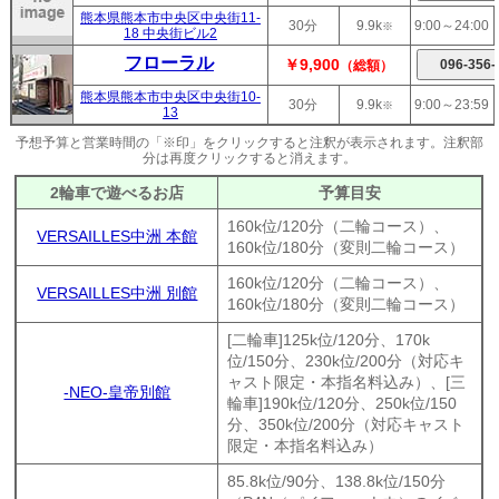
熊本県熊本市中央区中央街11-
30分
9.9k
9:00～24:00
※
18 中央街ビル2
フローラル
￥9,900
（総額）
熊本県熊本市中央区中央街10-
30分
9.9k
9:00～23:59
※
13
予想予算と営業時間の「※印」をクリックすると注釈が表示されます。注釈部
分は再度クリックすると消えます。
2輪車で遊べるお店
予算目安
160k位/120分（二輪コース）、
VERSAILLES中洲 本館
160k位/180分（変則二輪コース）
160k位/120分（二輪コース）、
VERSAILLES中洲 別館
160k位/180分（変則二輪コース）
[二輪車]125k位/120分、170k
位/150分、230k位/200分（対応キ
ャスト限定・本指名料込み）、[三
-NEO-皇帝別館
輪車]190k位/120分、250k位/150
分、350k位/200分（対応キャスト
限定・本指名料込み）
85.8k位/90分、138.8k位/150分