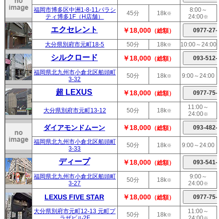
福岡市博多区中洲1-8-11パラシ
8:00～
45分
18k
※
ティ博多1F（H店舗）
24:00
※
エクセレント
￥18,000
（総額）
大分県別府市元町18-5
50分
18k
10:00～24:00
※
シルクロード
￥18,000
（総額）
福岡県北九州市小倉北区船頭町
50分
18k
9:00～24:00
※
3-32
超 LEXUS
￥18,000
（総額）
11:00～
大分県別府市元町13-12
50分
18k
※
24:00
※
ダイアモンドムーン
￥18,000
（総額）
福岡県北九州市小倉北区船頭町
50分
18k
9:00～24:00
※
3-33
ディープ
￥18,000
（総額）
福岡県北九州市小倉北区船頭町
9:00～
50分
18k
※
3-27
24:00
※
LEXUS FIVE STAR
￥18,000
（総額）
大分県別府市元町12-13 元町プ
11:00～
50分
18k
※
ラザビル2F
24:00
※