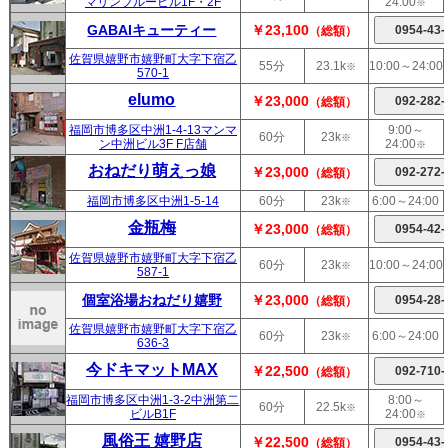
マリンブルービル1F・2F
24:00
※
GABAIキューティー
￥23,100
（総額）
佐賀県嬉野市嬉野町大字下宿乙
55分
23.1k
10:00～24:00
※
570-1
elumo
￥23,000
（総額）
福岡市博多区中洲1-4-13マンマ
9:00～
60分
23k
※
ン中洲ビル3F F店舗
24:00
※
おねだり萌えっ娘
￥23,000
（総額）
福岡市博多区中洲1-5-14
60分
23k
6:00～24:00
※
金瓶梅
￥23,000
（総額）
佐賀県嬉野市嬉野町大字下宿乙
60分
23k
10:00～24:00
※
587-1
個室浴場おねだり嬉野
￥23,000
（総額）
佐賀県嬉野市嬉野町大字下宿乙
60分
23k
6:00～24:00
※
636-3
今ドキマットMAX
￥22,500
（総額）
福岡市博多区中洲1-3-2中洲第二
8:00～
60分
22.5k
※
ビルB1F
24:00
※
風俗王 嬉野店
￥22,500
（総額）